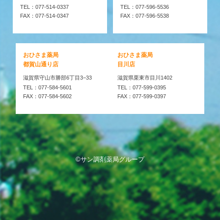
TEL：077-514-0337
TEL：077-596-5536
FAX：077-514-0347
FAX：077-596-5538
おひさま薬局
おひさま薬局
都賀山通り店
目川店
滋賀県守山市勝部6丁目3−33
滋賀県栗東市目川1402
TEL：077-584-5601
TEL：077-599-0395
FAX：077-584-5602
FAX：077-599-0397
©サン調剤薬局グループ