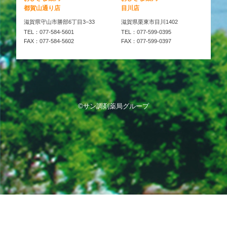
都賀山通り店
目川店
滋賀県守山市勝部6丁目3−33
滋賀県栗東市目川1402
TEL：077-584-5601
TEL：077-599-0395
FAX：077-584-5602
FAX：077-599-0397
©サン調剤薬局グループ