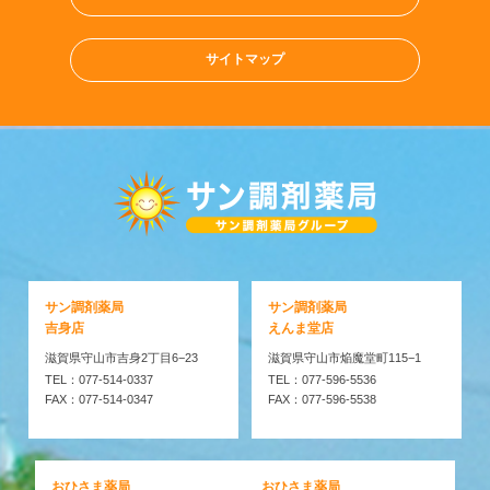
サイトマップ
サン調剤薬局
サン調剤薬局
吉身店
えんま堂店
滋賀県守山市吉身2丁目6−23
滋賀県守山市焔魔堂町115−1
TEL：077-514-0337
TEL：077-596-5536
FAX：077-514-0347
FAX：077-596-5538
おひさま薬局
おひさま薬局