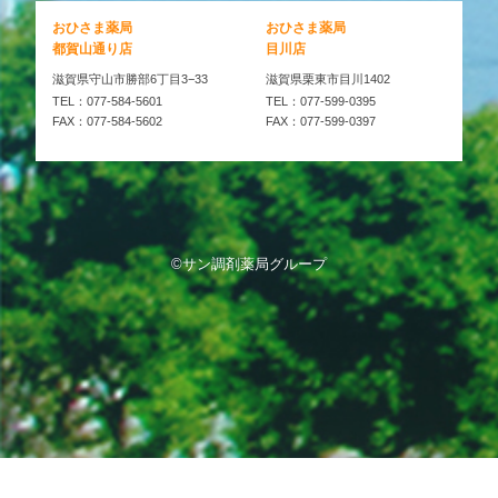
おひさま薬局
おひさま薬局
都賀山通り店
目川店
滋賀県守山市勝部6丁目3−33
滋賀県栗東市目川1402
TEL：077-584-5601
TEL：077-599-0395
FAX：077-584-5602
FAX：077-599-0397
©サン調剤薬局グループ