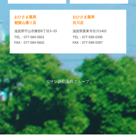
おひさま薬局
おひさま薬局
都賀山通り店
目川店
滋賀県守山市勝部6丁目3−33
滋賀県栗東市目川1402
TEL：077-584-5601
TEL：077-599-0395
FAX：077-584-5602
FAX：077-599-0397
©サン調剤薬局グループ