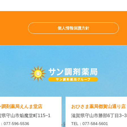
個人情報保護方針
ン調剤薬局
えんま堂店
おひさま薬局
都賀山通り店
県守山市焔魔堂町115−1
滋賀県守山市勝部6丁目3−3
：077-596-5536
TEL：077-584-5601