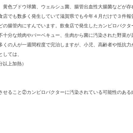
、黄色ブドウ球菌、ウェルシュ菌、腸管出血性大腸菌などが存
食店でも数多く発生していて滋賀県でも今年４月だけで３件報
の腸管内にすんでいます。飲食店で発生したカンピロバクタ
不十分な焼肉やバーベキュー、生肉から菌に汚染された野菜が
多くの人が一週間程度で完治しますが、小児、高齢者や抵抗力
としては、
分以上加熱）
させること②カンピロバクターに汚染されている可能性のある