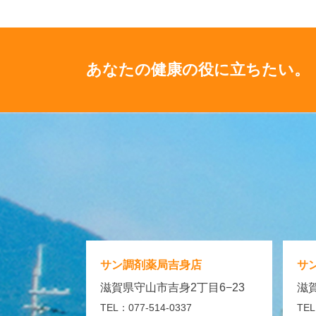
あなたの健康の役に立ちたい。
サン調剤薬局
吉身店
サ
滋賀県守山市吉身2丁目6−23
滋賀
TEL：077-514-0337
TEL