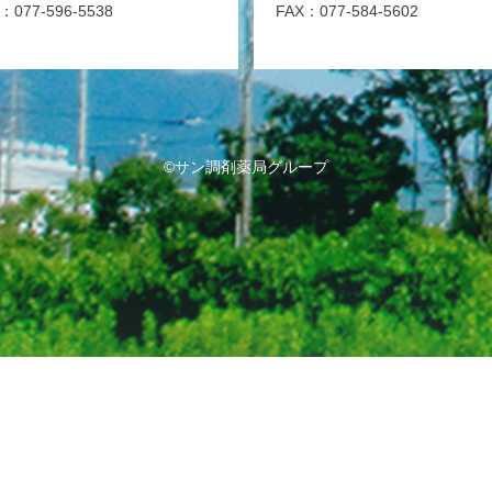
：077-596-5538
FAX：077-584-5602
©サン調剤薬局グループ