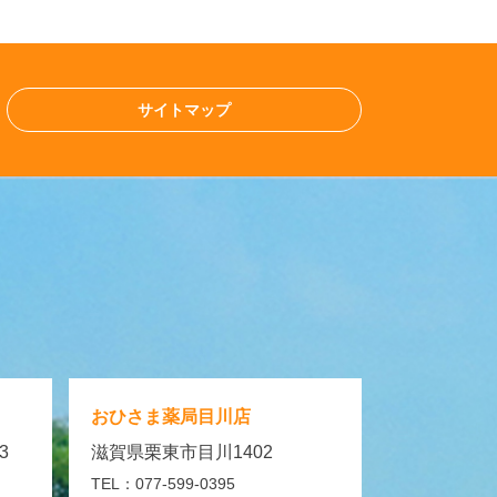
サイトマップ
おひさま薬局
目川店
3
滋賀県栗東市目川1402
TEL：077-599-0395