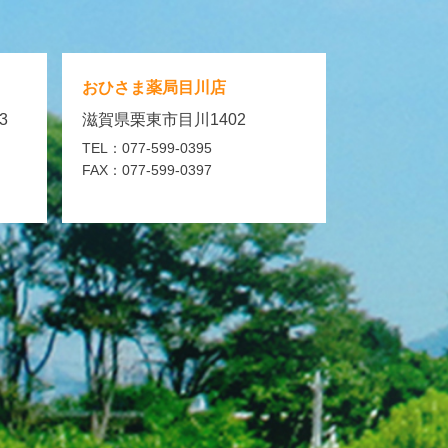
おひさま薬局
目川店
3
滋賀県栗東市目川1402
TEL：077-599-0395
FAX：077-599-0397