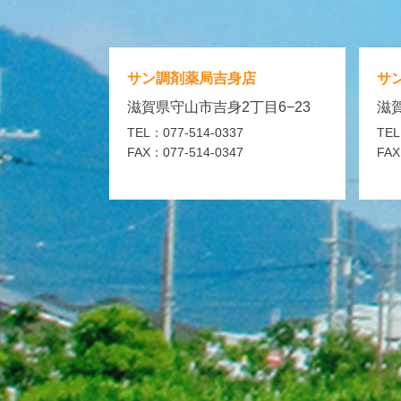
サン調剤薬局
吉身店
サ
滋賀県守山市吉身2丁目6−23
滋賀
TEL：077-514-0337
TEL
FAX：077-514-0347
FAX