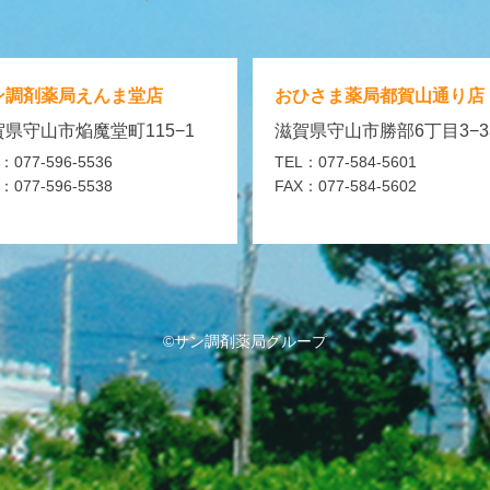
ン調剤薬局
えんま堂店
おひさま薬局
都賀山通り店
県守山市焔魔堂町115−1
滋賀県守山市勝部6丁目3−3
：077-596-5536
TEL：077-584-5601
：077-596-5538
FAX：077-584-5602
©サン調剤薬局グループ