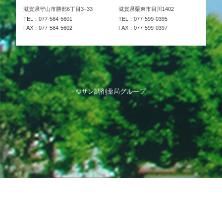
滋賀県守山市勝部6丁目3−33
滋賀県栗東市目川1402
TEL：077-584-5601
TEL：077-599-0395
FAX：077-584-5602
FAX：077-599-0397
©サン調剤薬局グループ