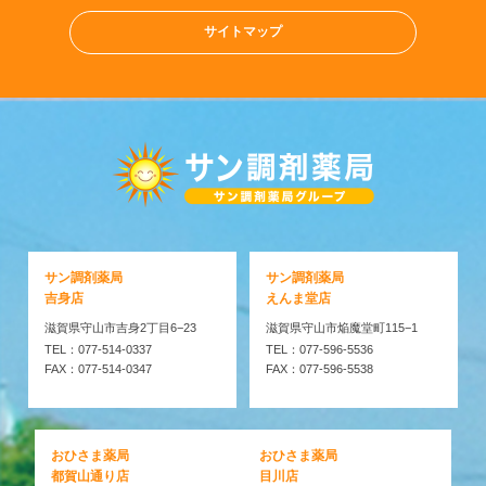
サイトマップ
サン調剤薬局
サン調剤薬局
吉身店
えんま堂店
滋賀県守山市吉身2丁目6−23
滋賀県守山市焔魔堂町115−1
TEL：077-514-0337
TEL：077-596-5536
FAX：077-514-0347
FAX：077-596-5538
おひさま薬局
おひさま薬局
都賀山通り店
目川店