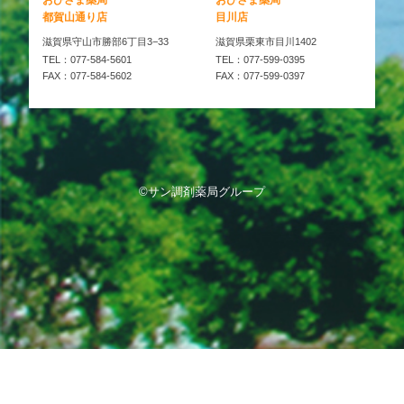
おひさま薬局
おひさま薬局
都賀山通り店
目川店
滋賀県守山市勝部6丁目3−33
滋賀県栗東市目川1402
TEL：077-584-5601
TEL：077-599-0395
FAX：077-584-5602
FAX：077-599-0397
©サン調剤薬局グループ