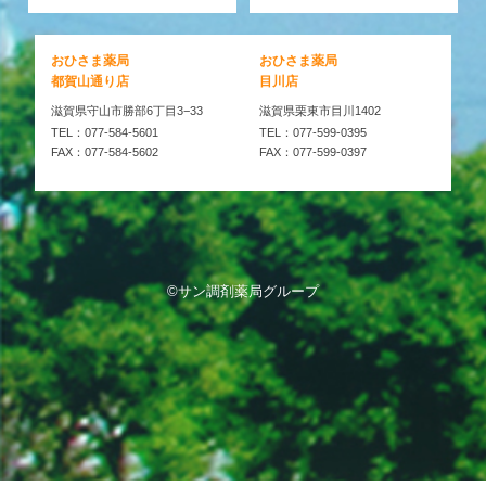
おひさま薬局
おひさま薬局
都賀山通り店
目川店
滋賀県守山市勝部6丁目3−33
滋賀県栗東市目川1402
TEL：077-584-5601
TEL：077-599-0395
FAX：077-584-5602
FAX：077-599-0397
©サン調剤薬局グループ