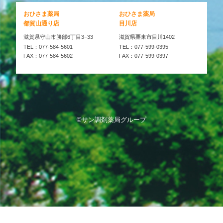
おひさま薬局
おひさま薬局
都賀山通り店
目川店
滋賀県守山市勝部6丁目3−33
滋賀県栗東市目川1402
TEL：077-584-5601
TEL：077-599-0395
FAX：077-584-5602
FAX：077-599-0397
©サン調剤薬局グループ