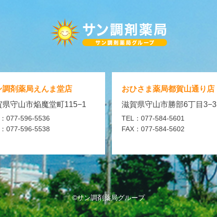
ン調剤薬局
えんま堂店
おひさま薬局
都賀山通り店
県守山市焔魔堂町115−1
滋賀県守山市勝部6丁目3−3
：077-596-5536
TEL：077-584-5601
：077-596-5538
FAX：077-584-5602
©サン調剤薬局グループ