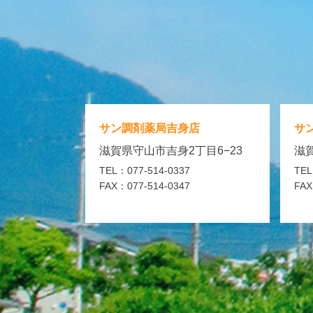
サン調剤薬局
吉身店
サ
滋賀県守山市吉身2丁目6−23
滋賀
TEL：077-514-0337
TEL
FAX：077-514-0347
FAX