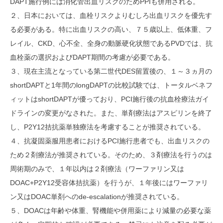
DAPT施行例には消化管出血リスクのためPPIも併用される。
２、日本においては、血栓リスクよりむしろ出血リスクを優先す
る必要がある。特に出血リスクの高い、７５歳以上、低体重、フ
レイル、CKD、心不全、全身の動脈硬化状態であるPVDでは、抗
血栓薬の選択およびDAPT期間の考慮が必要である。
３、現在主流となっている第二世代DES留置後の、１～３ヵ月の
shortDAPTと1年間のlongDAPTの比較試験では、トータルベネフ
ィットはshortDAPTが優っており、PCI施行後の抗血栓療法ガイ
ドラインの変更がなされた。また、単剤療法はアスピリンを終了
し、P2Y12拮抗薬単独療法を考慮することが推奨されている。
４、抗凝固薬服用患者におけるPCI施行患者でも、出血リスクの
ため２剤療法が推奨されている。そのため、３剤療法を行うのは
周術期のみで、１年以内は２剤療法（ワーファリン又は
DOAC+P2Y12受容体拮抗薬）を行うが、１年後にはワーファリ
ン又はDOAC単剤へのde-escalationが推奨されている。
５、DOACは年齢や体重、腎機能や併用薬により減量の必要な薬