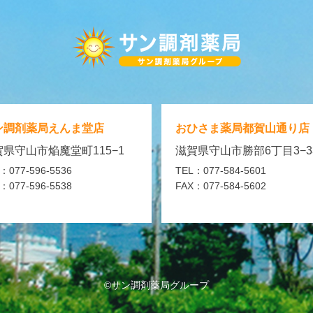
ン調剤薬局
えんま堂店
おひさま薬局
都賀山通り店
県守山市焔魔堂町115−1
滋賀県守山市勝部6丁目3−3
：077-596-5536
TEL：077-584-5601
：077-596-5538
FAX：077-584-5602
©サン調剤薬局グループ