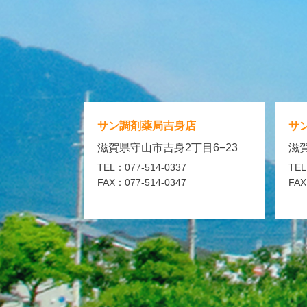
サン調剤薬局
吉身店
サ
滋賀県守山市吉身2丁目6−23
滋賀
TEL：077-514-0337
TEL
FAX：077-514-0347
FAX