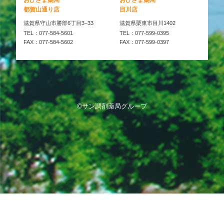
おひさま薬局
おひさま薬局
都賀山通り店
目川店
滋賀県守山市勝部6丁目3−33
滋賀県栗東市目川1402
TEL：077-584-5601
TEL：077-599-0395
FAX：077-584-5602
FAX：077-599-0397
©サン調剤薬局グループ