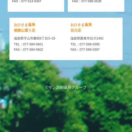
FAX：077-514-0347
FAX：077-596-5538
おひさま薬局
おひさま薬局
都賀山通り店
目川店
滋賀県守山市勝部6丁目3−33
滋賀県栗東市目川1402
TEL：077-584-5601
TEL：077-599-0395
FAX：077-584-5602
FAX：077-599-0397
©サン調剤薬局グループ