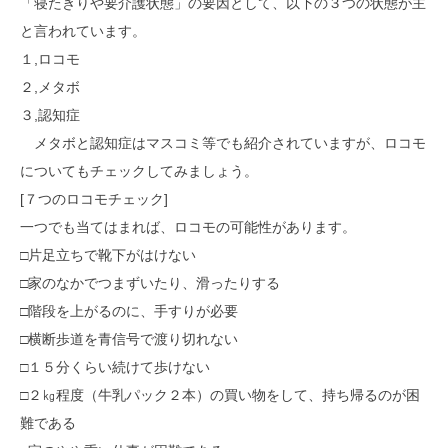
「寝たきりや要介護状態」の要因として、以下の３つの状態が主
と言われています。
１,ロコモ
２,メタボ
３,認知症
メタボと認知症はマスコミ等でも紹介されていますが、ロコモ
についてもチェックしてみましょう。
[７つのロコモチェック]
一つでも当てはまれば、ロコモの可能性があります。
□片足立ちで靴下がはけない
□家のなかでつまずいたり、滑ったりする
□階段を上がるのに、手すりが必要
□横断歩道を青信号で渡り切れない
□１５分くらい続けて歩けない
□２㎏程度（牛乳パック２本）の買い物をして、持ち帰るのが困
難である