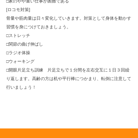
□家のやや重い仕事が困難である
[ロコモ対策]
骨量や筋肉量は日々変化していきます。対策として身体を動かす
習慣を身につけておきましょう。
□ストレッチ
□関節の曲げ伸ばし
□ラジオ体操
□ウォーキング
□開眼片足立ち訓練 片足立ちで１分間を左右交互に１日３回繰
り返します。高齢の方は机や平行棒につかまり、転倒に注意して
行いましょう！