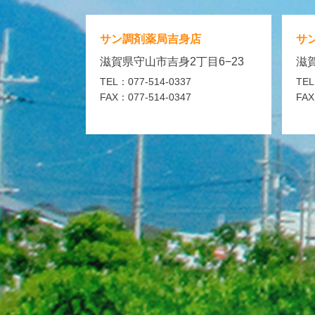
サン調剤薬局
吉身店
サ
滋賀県守山市吉身2丁目6−23
滋賀
TEL：077-514-0337
TEL
FAX：077-514-0347
FAX