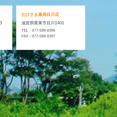
おひさま薬局
目川店
3
滋賀県栗東市目川1402
TEL：077-599-0395
FAX：077-599-0397