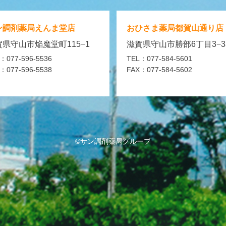
ン調剤薬局
えんま堂店
おひさま薬局
都賀山通り店
県守山市焔魔堂町115−1
滋賀県守山市勝部6丁目3−3
：077-596-5536
TEL：077-584-5601
：077-596-5538
FAX：077-584-5602
©サン調剤薬局グループ