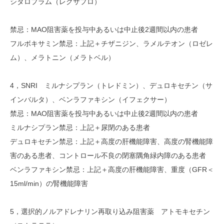
シタロプラム（レクサプロ）
禁忌：MAO阻害薬を投与中あるいは中止後2週間以内の患者
フルボキサミン禁忌：上記＋チザニジン、ラメルテオン（ロゼレ
ム）、メラトニン（メラトベル）
4，SNRI ミルナシプラン（トレドミン）、デュロキセチン（サ
インバルタ）、ベンラファキシン（イフェクサー）
禁忌：MAO阻害薬を投与中あるいは中止後2週間以内の患者
ミルナシプラン禁忌：上記＋尿閉のある患者
デュロキセチン禁忌：上記＋高度の肝機能障害、高度の腎機能障
害のある患者、コントロール不良の閉塞隅角緑内障のある患者
ベンラファキシン禁忌：上記＋高度の肝機能障害、重度（GFR＜
15ml/min）の腎機能障害
5，選択的ノルアドレナリン再取り込み阻害薬 アトモキセチン