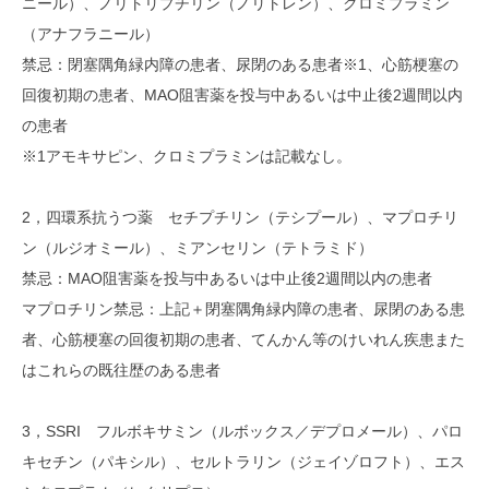
ニール）、ノリトリプチリン（ノリトレン）、クロミプラミン
（アナフラニール）
禁忌：閉塞隅角緑内障の患者、尿閉のある患者※1、心筋梗塞の
回復初期の患者、MAO阻害薬を投与中あるいは中止後2週間以内
の患者
※1アモキサピン、クロミプラミンは記載なし。
2，四環系抗うつ薬 セチプチリン（テシプール）、マプロチリ
ン（ルジオミール）、ミアンセリン（テトラミド）
禁忌：MAO阻害薬を投与中あるいは中止後2週間以内の患者
マプロチリン禁忌：上記＋閉塞隅角緑内障の患者、尿閉のある患
者、心筋梗塞の回復初期の患者、てんかん等のけいれん疾患また
はこれらの既往歴のある患者
3，SSRI フルボキサミン（ルボックス／デプロメール）、パロ
キセチン（パキシル）、セルトラリン（ジェイゾロフト）、エス