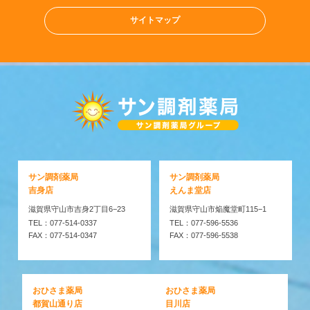
サイトマップ
サン調剤薬局
サン調剤薬局
吉身店
えんま堂店
滋賀県守山市吉身2丁目6−23
滋賀県守山市焔魔堂町115−1
TEL：077-514-0337
TEL：077-596-5536
FAX：077-514-0347
FAX：077-596-5538
おひさま薬局
おひさま薬局
都賀山通り店
目川店