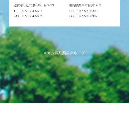
滋賀県守山市勝部6丁目3−33
滋賀県栗東市目川1402
TEL：077-584-5601
TEL：077-599-0395
FAX：077-584-5602
FAX：077-599-0397
©サン調剤薬局グループ