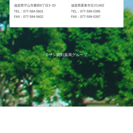
滋賀県守山市勝部6丁目3−33
滋賀県栗東市目川1402
TEL：077-584-5601
TEL：077-599-0395
FAX：077-584-5602
FAX：077-599-0397
©サン調剤薬局グループ