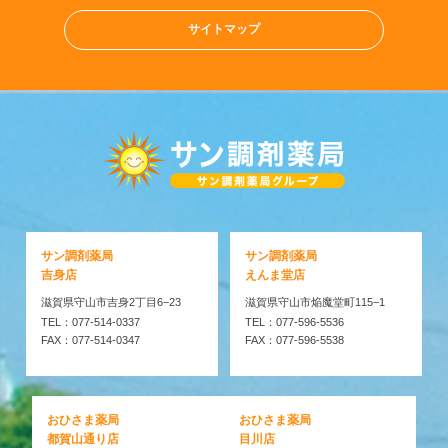
サイトマップ
サン調剤薬局
サン調剤薬局
吉身店
えんま堂店
滋賀県守山市吉身2丁目6−23
滋賀県守山市焔魔堂町115−1
TEL：077-514-0337
TEL：077-596-5536
FAX：077-514-0347
FAX：077-596-5538
おひさま薬局
おひさま薬局
都賀山通り店
目川店