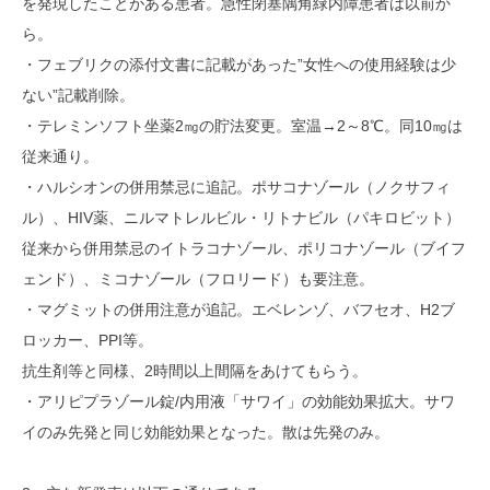
を発現したことがある患者。急性閉塞隅角緑内障患者は以前か
ら。
・フェブリクの添付文書に記載があった”女性への使用経験は少
ない”記載削除。
・テレミンソフト坐薬2㎎の貯法変更。室温→2～8℃。同10㎎は
従来通り。
・ハルシオンの併用禁忌に追記。ポサコナゾール（ノクサフィ
ル）、HIV薬、ニルマトレルビル・リトナビル（パキロビット）
従来から併用禁忌のイトラコナゾール、ポリコナゾール（ブイフ
ェンド）、ミコナゾール（フロリード）も要注意。
・マグミットの併用注意が追記。エベレンゾ、バフセオ、H2ブ
ロッカー、PPI等。
抗生剤等と同様、2時間以上間隔をあけてもらう。
・アリピプラゾール錠/内用液「サワイ」の効能効果拡大。サワ
イのみ先発と同じ効能効果となった。散は先発のみ。