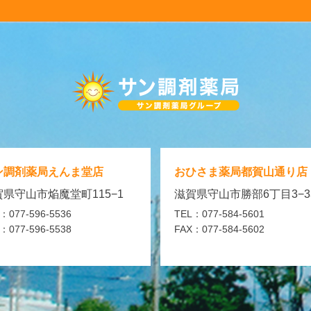
ン調剤薬局
えんま堂店
おひさま薬局
都賀山通り店
県守山市焔魔堂町115−1
滋賀県守山市勝部6丁目3−3
：077-596-5536
TEL：077-584-5601
：077-596-5538
FAX：077-584-5602