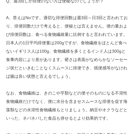
Q、週3回しか排便のない方は便秘なのでしょうか？
A、答えはNoです。適切な排便回数は週3回～日3回と言われてお
り、排便回数だけで考えると、便秘とは言えません。便の量およ
び排便回数は、食べる食物繊維量に比例すると言われています。
日本人の1日平均排便量は200gですが、食物繊維をほとんど食べ
ないイギリス人は100g、食物繊維を多くとるインド人は300gと
食事内容により差があります。硬さは表面がなめらかなソーセー
ジ状だといきむことなくスムースに排便でき、残便感等がなけれ
ば腸は良い状態と言えるでしょう。
なお、食物繊維は、きのこや芋類などの便そのものになる不溶性
食物繊維だけでなく、便に水分を含ませスムースな排便を促す海
藻類などの水溶性食物繊維もとりましょう。納豆やオクラなどと
いった、ネバネバした食品も併せるとより効果的です。