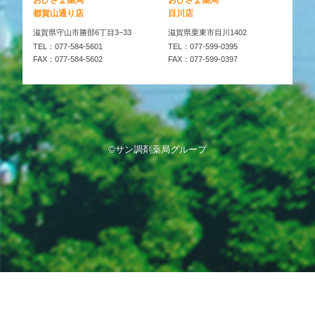
おひさま薬局
おひさま薬局
都賀山通り店
目川店
滋賀県守山市勝部6丁目3−33
滋賀県栗東市目川1402
TEL：077-584-5601
TEL：077-599-0395
FAX：077-584-5602
FAX：077-599-0397
©サン調剤薬局グループ