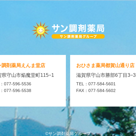
ン調剤薬局
えんま堂店
おひさま薬局
都賀山通り店
県守山市焔魔堂町115−1
滋賀県守山市勝部6丁目3−3
：077-596-5536
TEL：077-584-5601
：077-596-5538
FAX：077-584-5602
©サン調剤薬局グループ