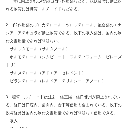
1， 常に禁止される物質にはβ2作用薬などが、競技会時に禁止さ
れる物質には糖質コルチコイドなどある。
2， β2作用薬のプロカテロール・ツロブテロール、配合薬のエナ
ジア・アテキュラが禁止物質である。以下の吸入薬は、国内の添
付文書用量であれば問題ない。
・サルブタモール（サルタノール）
・ホルモテロール（シムビコート・フルティフォーム・ビレーズ
トリ）
・サルメテロール（アドエア・セレベント）
・ビランテロール（レルベア・テリルジー・アノーロ）
3，糖質コルチコイドは注射・経直腸・経口使用が禁止されてい
る。経口は口腔内、歯肉内、舌下等使用も含まれている。以下の
投与経路は国内の添付文書用量であれば問題なく使用できる。
・吸入