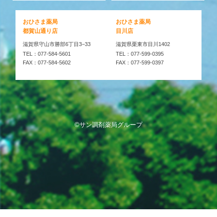
おひさま薬局
おひさま薬局
都賀山通り店
目川店
滋賀県守山市勝部6丁目3−33
滋賀県栗東市目川1402
TEL：077-584-5601
TEL：077-599-0395
FAX：077-584-5602
FAX：077-599-0397
©サン調剤薬局グループ